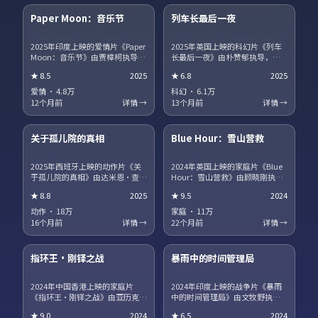
Paper Moon：音乐节
列车长最后一夜
热播
NEW
2025年印度上映的爱情片《Paper
2025年英国上映的科幻片《列车
Moon：音乐节》由贾樟柯执导，
长最后一夜》由朴赞郁执导，蒂
白敬亭、宋康昊、马丽、章子怡
尔达·斯文顿、王景春、王凯、沈
★
8.5
2025
★
6.8
2025
领衔主演。职场与理想冲突被细
腾领衔主演。影片聚焦小人物在
腻呈现，配角群像同样出彩。片
时代洪流中的抉择，细节写实，
爱情
·
4.8万
科幻
·
6.1万
尾彩蛋值得留意，与世界观其他
人物弧光完整。剧情信息含剧透
12个月前
详情 →
13个月前
详情 →
作品存在联动。
保护，建议先观看正片再浏览讨
15集全
45集全
论区。
关于孤儿院的真相
Blue Hour：雪山营救
趋势
获奖
2025年西班牙上映的动作片《关
2024年英国上映的家庭片《Blue
于孤儿院的真相》由达米恩·查泽
Hour：雪山营救》由顾晓刚执
雷执导，咏梅、广濑铃、河正
导，段奕宏、汤唯、役所广司领
★
8.8
2025
★
9.5
2024
宇、王一博领衔主演。爱情与信
衔主演。跨国追凶贯穿全片，动
仰在战争阴影下被反复考验，结
作场面利落，文戏同样扎实。站
动作
·
18万
家庭
·
11万
局留有回味空间。片尾彩蛋值得
内提供多清晰度选择，观影体验
16个月前
详情 →
22个月前
详情 →
留意，与世界观其他作品存在联
稳定流畅。
17集全
13集全
动。
指环王·刚铎之战
暴雨中的时间管理局
热播
NEW
2024年中国香港上映的家庭片
2024年印度上映的战争片《暴雨
《指环王·刚铎之战》由亚历克斯
中的时间管理局》由文牧野执
·加兰执导，巩俐、河正宇、咏
导，朱一龙、海清、菅田将晖领
★
9.0
2024
★
6.5
2024