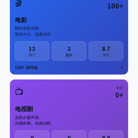
🎬
100
+
电影
精彩电影世界
院线大片，经典佳作
12
2
8.7
热门
最新
评分
100
+ 部作品
→
📺
总计
0
+
电视剧
追剧必备神器
热播剧集，经典回顾
0
0
8.8