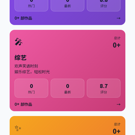
热门
最新
评分
0
+ 部作品
→
🎤
总计
0
+
综艺
欢声笑语时刻
娱乐综艺，轻松时光
0
0
8.7
热门
最新
评分
0
+ 部作品
→
✨
总计
0
+