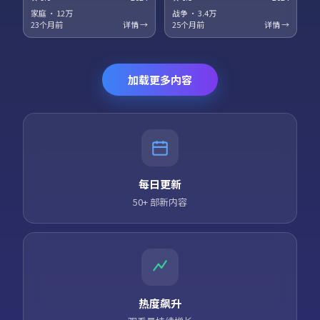
梅、役所广司领衔主演。科幻设
衔主演。法庭戏与街头戏对位，
定服务于人物关系，探讨记忆、
正义主题在灰色地带被重新审
家庭
·
12万
战争
·
3.4万
身份与自由意志的边界。高清正
视。高清正版资源同步更新，支
23个月前
详情 →
25个月前
详情 →
版资源同步更新，支持多终端流
持多终端流畅播放。
畅播放。
加载更多内容
每日更新
50+ 部新内容
热度飙升