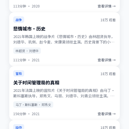
113分钟
·
2020
查看详情 →
获奖
★
9.7
18万
观看
战争
悲情城市·历史
2021年韩国上映的战争片《悲情城市·历史》由林超贤执导，
刘德华、巩俐、赵今麦、宋康昊领衔主演。历史背景下的小人
物史诗，服化道考究，时代质感浓厚。高清正版资源同步更
林超贤 · 刘德华
新，支持多终端流畅播放。
111分钟
·
2021
查看详情 →
NEW
★
9.5
18万
观看
冒险
关于时间管理局的真相
2021年法国上映的冒险片《关于时间管理局的真相》由马丁·
斯科塞斯执导，郑秀文、马丽、刘德华、刘青云领衔主演。动
画式想象力与真人表演结合，适合全年龄观看。适合喜欢强情
马丁·斯科塞斯 · 郑秀文
节与人物刻画的观众收藏观看。
156分钟
·
2021
查看详情 →
趋势
★
8.8
18万
观看
动作