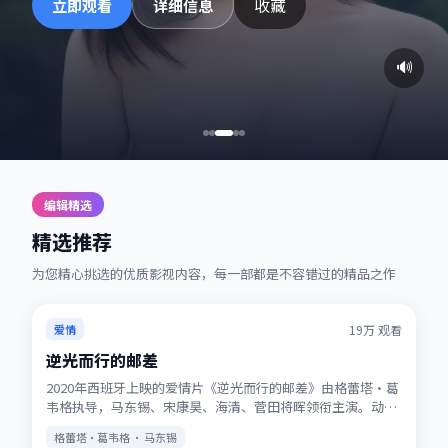
收藏
立即观看
详细信息
🔊
编辑精选
精选推荐
为您精心挑选的优质影视内容，每一部都是不容错过的精品之作
热播
★
7.2
19万
观看
爱情
逆光而行的邮差
2020年西班牙上映的爱情片《逆光而行的邮差》由格蕾塔·葛
韦格执导，马东锡、宋康昊、海清、菅田将晖领衔主演。动画
式想象力与真人表演结合，适合全年龄观看。站内提供多清晰
格蕾塔·葛韦格 · 马东锡
度选择，观影体验稳定流畅。