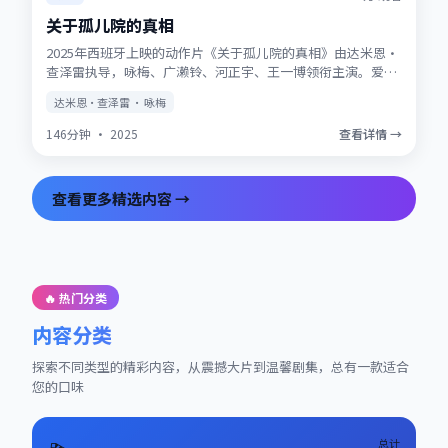
关于孤儿院的真相
2025年西班牙上映的动作片《关于孤儿院的真相》由达米恩·
查泽雷执导，咏梅、广濑铃、河正宇、王一博领衔主演。爱情
与信仰在战争阴影下被反复考验，结局留有回味空间。片尾彩
达米恩·查泽雷 · 咏梅
蛋值得留意，与世界观其他作品存在联动。
146分钟
·
2025
查看详情 →
查看更多精选内容 →
🔥 热门分类
内容分类
探索不同类型的精彩内容，从震撼大片到温馨剧集，总有一款适合
您的口味
总计