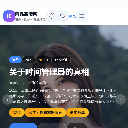
精品高清网
登录
国产·欧美·日韩精品
冒险
2021
★
9.5
156分钟
关于时间管理局的真相
导演：
马丁·斯科塞斯
2021年法国上映的冒险片《关于时间管理局的真相》由马丁·斯科
塞斯执导，郑秀文、马丽、刘德华、刘青云领衔主演。动画式想象
‹
›
力与真人表演结合，适合全年龄观看。适合喜欢强情节与人物刻画
的观众收藏观看。
冒险
马丁·斯科塞斯执导
群星荟萃