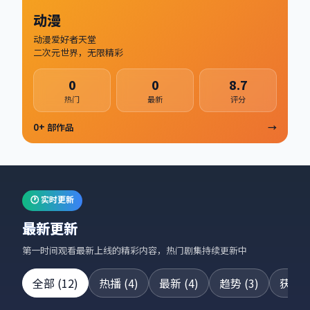
动漫
动漫爱好者天堂
二次元世界，无限精彩
0
0
8.7
热门
最新
评分
0
+ 部作品
→
🕐 实时更新
最新更新
第一时间观看最新上线的精彩内容，热门剧集持续更新中
全部
(
12
)
热播
(
4
)
最新
(
4
)
趋势
(
3
)
获奖
(
24集全
42集全